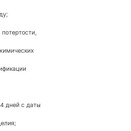
ду;
 потертости,
 химических
дификации
14 дней с даты
делия;