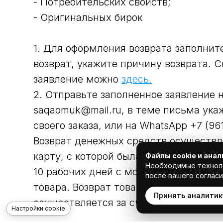
- Потребительских свойств;
- Оригинальных бирок
1. Для оформления возврата заполнит
возврат, укажите причину возврата. С
заявление можно
здесь
.
2. Отправьте заполненное заявление 
saqaomuk@mail.ru, в теме письма ука
своего заказа, или на WhatsApp +7 (96
Возврат денежных средств осуществл
карту, с которой была произведена оп
Файлы cookie и анал
Необходимые техноло
10 рабочих дней с момента получени
после вашего соглас
товара. Возврат товара надлежащего 
Принять аналитик
осуществляется за счёт Покупателя.
Настройки cookie