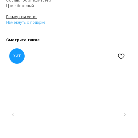
Состав: 100% полиэстер
Цвет: бежевый
Размерная сетка
Намекнуть о подарке
Смотрите также
ХИТ
КАТАЛОГ
О НАС
ПОКУПАТЕЛЯМ
НОВОСТИ И АКЦИИ
*
Будьте первым, кто узнает о наших новостях и
специальных предложениях: