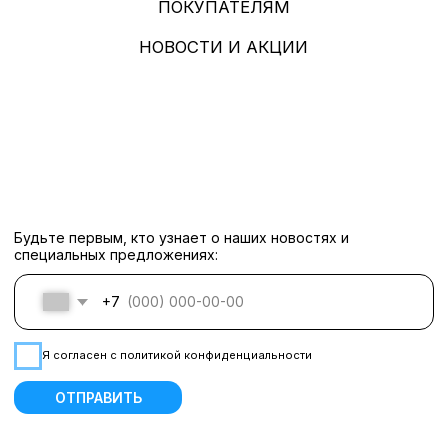
*«деятельность организации запрещена на территории РФ»
ИП АНДРОСОВА РОМАННА
ВАСИЛЬЕВНА
ИНН: 142601844410
ОГРН: 322140000036629