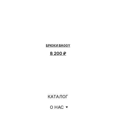
+7
Я согласен с политикой конфиденциальности
ОТПРАВИТЬ
БРЮКИ BAGGY
8 200
₽
ПОЛИТИКА КОНФИДЕНЦИАЛЬНОСТИ
ОФЕРТА
2026