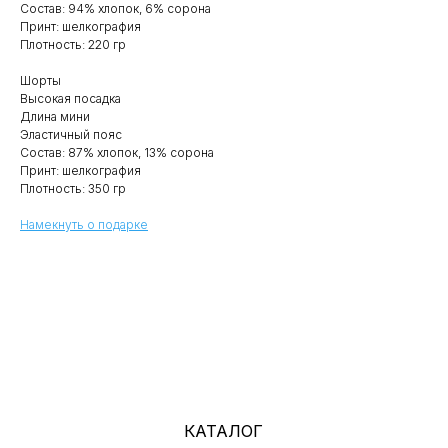
Состав: 94% хлопок, 6% сорона
Принт: шелкография
Плотность: 220 гр
КАТАЛОГ
Шорты
О НАС
Высокая посадка
ПОКУПАТЕЛЯМ
Длина мини
Эластичный пояс
НОВОСТИ И АКЦИИ
Состав: 87% хлопок, 13% сорона
Принт: шелкография
Плотность: 350 гр
*
Намекнуть о подарке
Будьте первым, кто узнает о наших новостях и
специальных предложениях:
+7
Я согласен с политикой конфиденциальности
ОТПРАВИТЬ