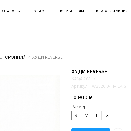
НОВОСТИ И АКЦИИ
ОБРАЗЫ
Г
О НАС
ПОКУПАТЕЛЯМ
УСТОРОННИЙ
ХУДИ REVERSE
ХУДИ REVERSE
SAQA OMUK
Артикул:
FW2526.04-MILK-S
10 900
₽
Размер
S
M
L
XL