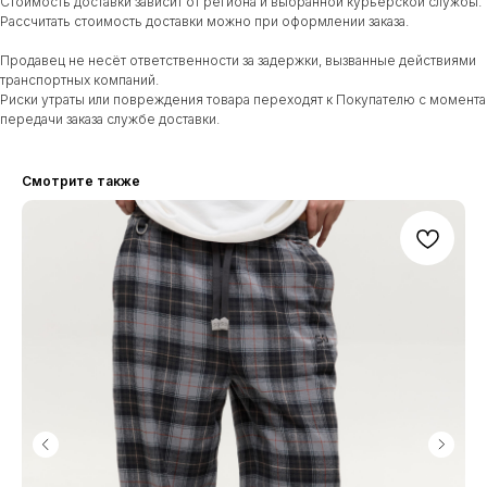
Стоимость доставки зависит от региона и выбранной курьерской службы.
Рассчитать стоимость доставки можно при оформлении заказа.
Продавец не несёт ответственности за задержки, вызванные действиями
транспортных компаний.
Риски утраты или повреждения товара переходят к Покупателю с момента
КАТАЛОГ
передачи заказа службе доставки.
О НАС
ПОКУПАТЕЛЯМ
Смотрите также
НОВОСТИ И АКЦИИ
*
Будьте первым, кто узнает о наших новостях и
специальных предложениях:
+7
Я согласен с политикой конфиденциальности
ОТПРАВИТЬ