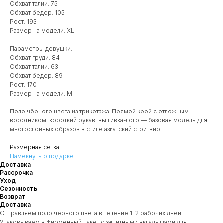
Обхват талии: 75
Обхват бедер: 105
Рост: 193
Размер на модели: XL
Параметры девушки:
Обхват груди: 84
Обхват талии: 63
Обхват бедер: 89
Рост: 170
Размер на модели: M
Поло чёрного цвета из трикотажа. Прямой крой с отложным
воротником, короткий рукав, вышивка-лого — базовая модель для
многослойных образов в стиле азиатский стритвир.
Размерная сетка
Намекнуть о подарке
Доставка
Рассрочка
Уход
Сезонность
Возврат
Доставка
Отправляем поло чёрного цвета в течение 1–2 рабочих дней.
Упаковываем в фирменный пакет с защитными вкладышами для