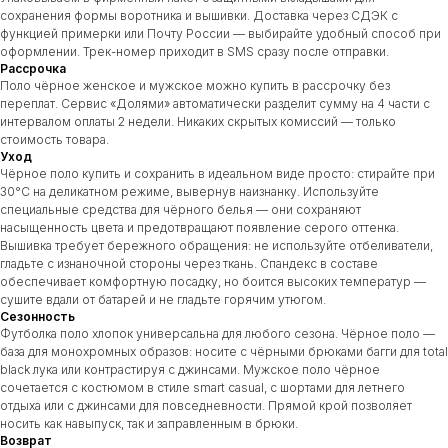
сохранения формы воротника и вышивки. Доставка через СДЭК с
функцией примерки или Почту России — выбирайте удобный способ при
оформлении. Трек-номер приходит в SMS сразу после отправки.
Рассрочка
Поло чёрное женское и мужское можно купить в рассрочку без
переплат. Сервис «Долями» автоматически разделит сумму на 4 части с
интервалом оплаты 2 недели. Никаких скрытых комиссий — только
стоимость товара.
Уход
Чёрное поло купить и сохранить в идеальном виде просто: стирайте при
30°C на деликатном режиме, вывернув наизнанку. Используйте
специальные средства для чёрного белья — они сохраняют
насыщенность цвета и предотвращают появление серого оттенка.
Вышивка требует бережного обращения: не используйте отбеливатели,
гладьте с изнаночной стороны через ткань. Спандекс в составе
обеспечивает комфортную посадку, но боится высоких температур —
сушите вдали от батарей и не гладьте горячим утюгом.
Сезонность
Футболка поло хлопок универсальна для любого сезона. Чёрное поло —
база для монохромных образов: носите с чёрными брюками багги для total
black лука или контрастируя с джинсами. Мужское поло чёрное
сочетается с костюмом в стиле smart casual, с шортами для летнего
КАТАЛОГ
отдыха или с джинсами для повседневности. Прямой крой позволяет
носить как навыпуск, так и заправленным в брюки.
О НАС
Возврат