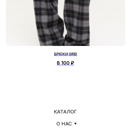
ПОЛИТИКА КОНФИДЕНЦИАЛЬНОСТИ
ОФЕРТА
2026
БРЮКИ GRID
8 100
₽
*«деятельность организации запрещена на территории РФ»
ИП АНДРОСОВА РОМАННА
ВАСИЛЬЕВНА
ИНН: 142601844410
ОГРН: 322140000036629