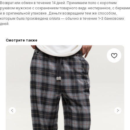
Возврат или обмен в течение 14 дней. Принимаем поло с коротким
ПОКУПАТЕЛЯМ
рукавом мужское с сохранением товарного вида: нестиранное, с бирками
НОВОСТИ И АКЦИИ
и в оригинальной упаковке. Деньги возвращаем тем же способом,
которым была произведена оплата — обычно в течение 1–3 банковских
дней.
*
Смотрите также
Будьте первым, кто узнает о наших новостях и
специальных предложениях:
+7
Я согласен с политикой конфиденциальности
ОТПРАВИТЬ